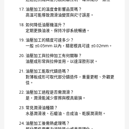
油壓加工的溫度會影響品質嗎？
高溫可能導致潤滑油變質與尺寸誤差。
如何降低油壓機溫升？
定期更換油液、保持冷卻系統暢通。
油壓加工的精度可達多少？
一般 ±0.05mm 以內，精密模具可達 ±0.02mm。
油壓加工與拉伸加工有何關聯？
油壓成形常與拉伸並用，以達深腔形狀。
油壓加工能取代鑄造嗎？
對薄板成形可取代部分鑄造件，重量更輕、外觀更
佳。
油壓加工過程是否需潤滑？
是，潤滑能減少摩擦與模具磨損。
常見潤滑油種類？
水基潤滑液、石蠟油、合成油、乾膜潤滑劑。
油壓加工後需熱處理嗎？
部分零件需應力消除退火或表面硬化。