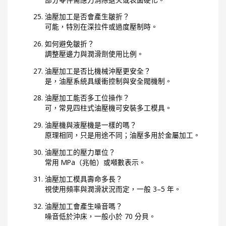
油壓加工是否會產生皺折？
可能，特別在深拉件或過度壓制時。
如何避免皺折？
調整壓邊力與潤滑劑使用比例。
油壓加工是否比機械沖壓更安全？
是，油壓系統具緩衝控制與安全閥機制。
油壓加工能否多工位操作？
可，常見四柱式油壓機可安裝多工模具。
油壓機與液壓機是一樣的嗎？
原理相同，只是用途不同；油壓多用於金屬加工。
油壓加工的壓力單位？
常用 MPa（兆帕）或噸數表示。
油壓加工模具壽命多長？
視使用頻率與潤滑狀況而定，一般 3–5 年。
油壓加工會產生噪音嗎？
噪音低於沖床，一般小於 70 分貝。