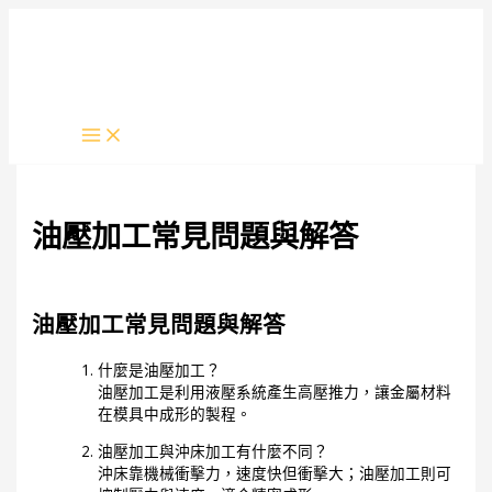
跳
至
主
要
內
容
油壓加工常見問題與解答
/
未分類
/ 作者:
metal
油壓加工常見問題與解答
什麼是油壓加工？
油壓加工是利用液壓系統產生高壓推力，讓金屬材料
在模具中成形的製程。
油壓加工與沖床加工有什麼不同？
沖床靠機械衝擊力，速度快但衝擊大；油壓加工則可