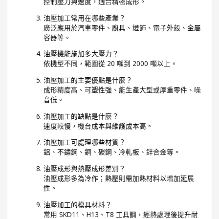
控制壓力與速度，適合精密成形。
油壓加工常用在哪些產業？
廣泛應用於汽車零件、廚具、燈飾、電子外殼、金屬
容器等。
油壓機能施加多大壓力？
依機型不同，範圍從 20 噸到 2000 噸以上。
油壓加工的主要優點是什麼？
成形精度高、可塑性強、能生產大型或厚重零件、噪
音低。
油壓加工的缺點是什麼？
速度較慢，機台成本與維護成本高。
油壓加工可處理哪些材質？
鋁、不鏽鋼、銅、碳鋼、冷軋板、鋅合金等。
油壓成形與熱壓成形差別？
油壓成形多為冷作；熱壓則需加熱材料以增加延展
性。
油壓加工的模具材料？
常用 SKD11、H13、T8 工具鋼，經熱處理後提升耐