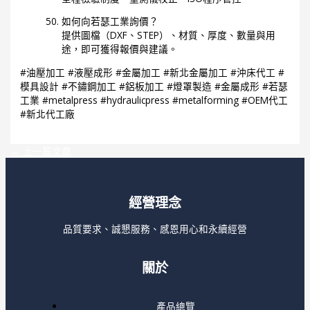
如何向若瑟工業詢價？
提供圖檔（DXF、STEP）、材質、厚度、數量與用
途，即可獲得報價與建議。
#油壓加工 #液壓成形 #金屬加工 #新北金屬加工 #沖床代工 #
模具設計 #不鏽鋼加工 #鋁板加工 #燈罩製造 #金屬成形 #若瑟
工業 #metalpress #hydraulicpress #metalforming #OEM代工
#新北代工廠
←
上一篇文章
經營理念
品質要求、誠懇服務、感恩用心和永續經營
關於
產品總覽