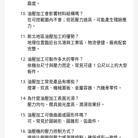
磨度。
油壓加工會影響材料結構嗎？
在可控範圍內不會；但若壓力過高，可能產生殘餘應
力。
新北地區油壓加工的優勢？
地理位置臨近台北港與工業區，物流便捷，廠商配套
完整。
油壓加工可製作多大的零件？
依機台尺寸與壓力而定，常見可達 1 公尺以上的大型
板件。
油壓加工常見產品有哪些？
燈罩、炊具、機械蓋板、金屬容器、汽機車零件。
為什麼油壓加工表面光滑？
壓力均勻、模具拋光度高、潤滑效果好。
油壓加工可做曲面或圓形件嗎？
可，常見於圓碗形、圓錐形、弧面件。
油壓機的壓力控制方式？
透過比例閥與壓力感測器控制，確保成形一致性。