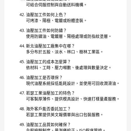
可結合伺服控制與自動送料機構。
油壓加工件如何上色？
可烤漆、陽極、電鍍或粉體塗裝。
油壓加工件如何防鏽？
使用防鏽油、電鍍層、陽極處理或防指紋塗層。
新北油壓加工廠集中在哪？
多分布於五股、淡水、林口、樹林工業區。
油壓加工的成本怎麼算？
依材料、工時、壓力噸數、後處理與數量決定。
油壓加工是否環保？
現代油壓系統採低能耗設計，並使用可回收潤滑油。
若瑟工業油壓加工的特色？
可客製厚薄件、提供模具設計、快速打樣量產服務。
海外客戶能否委託加工？
若瑟工業提供英文報價單與出口包裝服務。
油壓加工品質如何確保？
全程檢驗制度、量測儀校正、ISO程序管控。